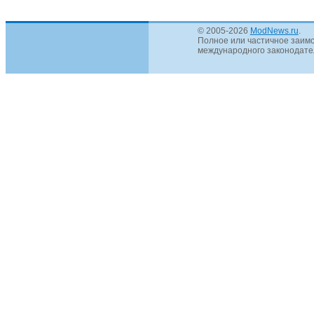
© 2005-2026
ModNews.ru
.
Полное или частичное заимс
международного законодател