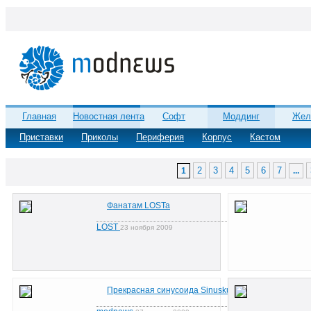
Главная
Новостная лента
Софт
Моддинг
Жел
Приставки
Приколы
Периферия
Корпус
Кастом
2
3
4
5
6
7
1
...
Фанатам LOSTa
LOST
23 ноября 2009
Прекрасная синусоида Sinuskurve