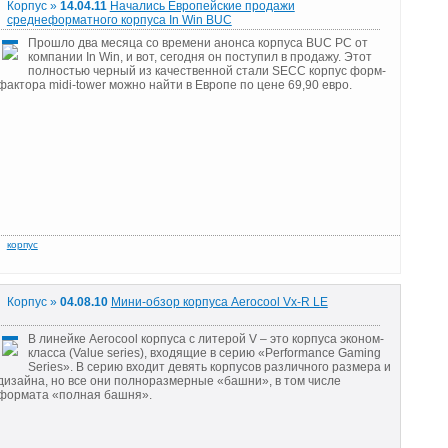
Корпус »
14.04.11
Начались Европейские продажи
среднеформатного корпуса In Win BUC
Прошло два месяца со времени анонса корпуса BUC PC от
компании In Win, и вот, сегодня он поступил в продажу. Этот
полностью черный из качественной стали SECC корпус форм-
фактора midi-tower можно найти в Европе по цене 69,90 евро.
Корпус »
04.08.10
Мини-обзор корпуса Aerocool Vx-R LE
В линейке Aerocool корпуса с литерой V – это корпуса эконом-
класса (Value series), входящие в серию «Performance Gaming
Series». В серию входит девять корпусов различного размера и
дизайна, но все они полноразмерные «башни», в том числе
формата «полная башня».