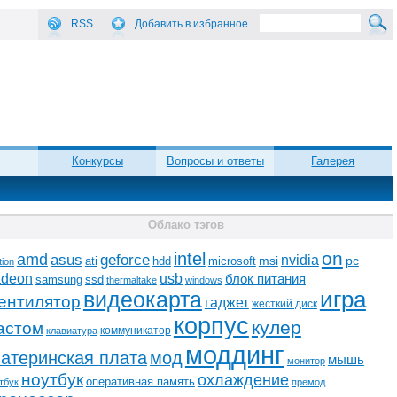
RSS
Добавить в избранное
Конкурсы
Вопросы и ответы
Галерея
Облако тэгов
on
intel
amd
asus
geforce
nvidia
ati
microsoft
msi
pc
hdd
tion
adeon
usb
блок питания
ssd
samsung
thermaltake
windows
видеокарта
игра
ентилятор
гаджет
жесткий диск
корпус
кулер
астом
коммуникатор
клавиатура
моддинг
атеринская плата
мод
мышь
монитор
ноутбук
охлаждение
оперативная память
тбук
премод