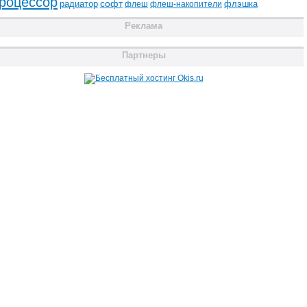
роцессор
радиатор
софт
флэшка
флеш
флеш-накопители
Реклама
Партнеры