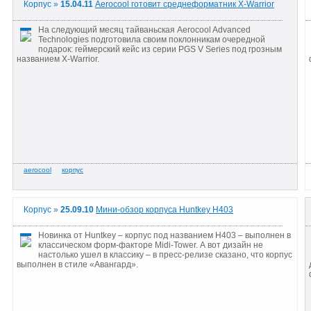
Корпус »
15.04.11
Aerocool готовит среднеформатник X-Warrior
На следующий месяц тайваньская Aerocool Advanced
Technologies подготовила своим поклонникам очередной
подарок: геймерский кейс из серии PGS V Series под грозным
названием X-Warrior.
Корпус »
25.09.10
Мини-обзор корпуса Huntkey H403
Новинка от Huntkey – корпус под названием H403 – выполнен в
классическом форм-факторе Midi-Tower. А вот дизайн не
настолько ушел в классику – в пресс-релизе сказано, что корпус
выполнен в стиле «Авангард».