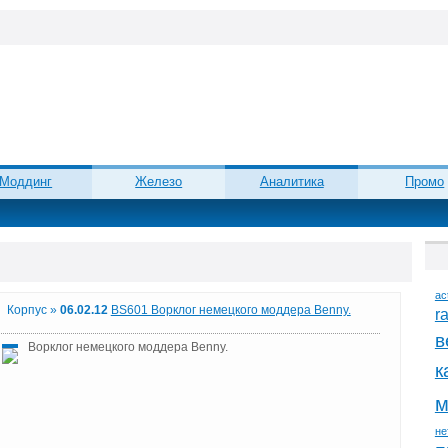
Моддинг
Железо
Аналитика
Промо
ac
Корпус »
06.02.12
BS601 Ворклог немецкого моддера Benny.
r
в
Ворклог немецкого моддера Benny.
к
м
не