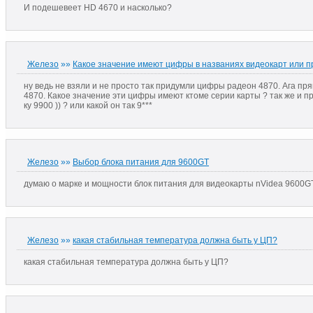
И подешевеет HD 4670 и насколько?
Железо
»»
Какое значение имеют цифры в названиях видеокарт или п
ну ведь не взяли и не просто так придумли цифры радеон 4870. Ага пр
4870. Какое значение эти цифры имеют ктоме серии карты ? так же и п
ку 9900 )) ? или какой он так 9***
Железо
»»
Выбор блока питания для 9600GT
думаю о марке и мощности блок питания для видеокарты nVidea 9600G
Железо
»»
какая стабильная температура должна быть у ЦП?
какая стабильная температура должна быть у ЦП?