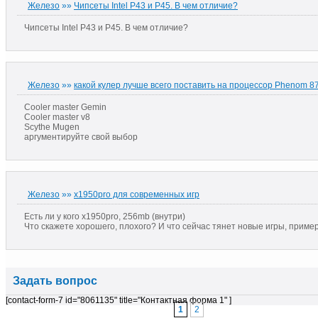
Железо
»»
Чипсеты Intel P43 и P45. В чем отличие?
Чипсеты Intel P43 и P45. В чем отличие?
Железо
»»
какой кулер лучше всего поставить на процессор Phenom 8
Cooler master Gemin
Cooler master v8
Scythe Mugen
аргументируйте свой выбор
Железо
»»
x1950pro для современных игр
Есть ли у кого x1950pro, 256mb (внутри)
Что скажете хорошего, плохого? И что сейчас тянет новые игры, приме
Задать вопрос
[contact-form-7 id="8061135" title="Контактная форма 1" ]
1
2