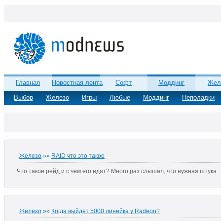
Главная
Новостная лента
Софт
Моддинг
Жел
Выбор
Железо
Игры
Любые
Моддинг
Неполадки
Железо
»»
RAID что это такое
Что такое рейд и с чем его едят? Много раз слышал, что нужная штука
Железо
»»
Когда выйдет 5000 линейка у Radeon?