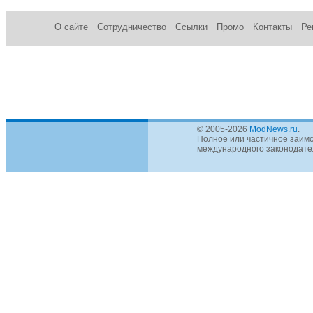
О сайте
Сотрудничество
Ссылки
Промо
Контакты
Ре
© 2005-2026
ModNews.ru
.
Полное или частичное заимс
международного законодател