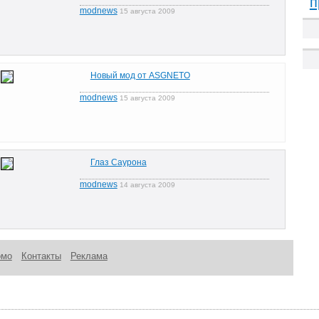
п
modnews
15 августа 2009
Новый мод от ASGNETO
modnews
15 августа 2009
Глаз Саурона
modnews
14 августа 2009
омо
Контакты
Реклама