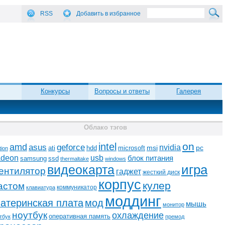
RSS
Добавить в избранное
Конкурсы
Вопросы и ответы
Галерея
Облако тэгов
on
intel
amd
asus
geforce
nvidia
ati
microsoft
msi
pc
hdd
tion
adeon
usb
блок питания
ssd
samsung
thermaltake
windows
видеокарта
игра
ентилятор
гаджет
жесткий диск
корпус
кулер
астом
коммуникатор
клавиатура
моддинг
атеринская плата
мод
мышь
монитор
ноутбук
охлаждение
оперативная память
тбук
премод