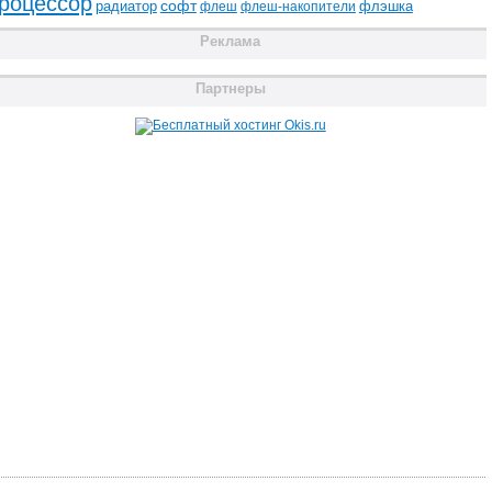
роцессор
радиатор
софт
флэшка
флеш
флеш-накопители
Реклама
Партнеры