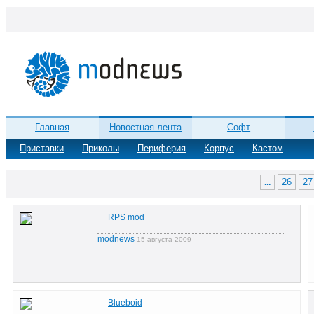
Главная
Новостная лента
Софт
Приставки
Приколы
Периферия
Корпус
Кастом
26
27
...
RPS mod
modnews
15 августа 2009
Blueboid