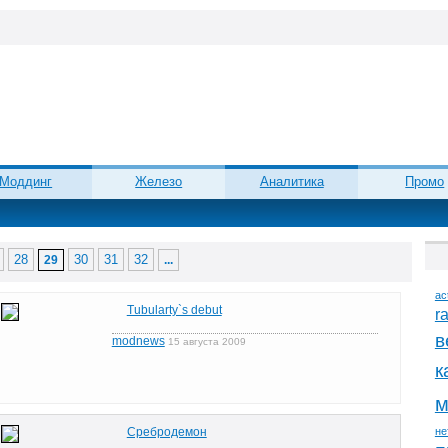
Моддинг
Железо
Аналитика
Промо
28
30
31
32
29
...
ac
Tubularty`s debut
r
в
modnews
15 августа 2009
к
м
Сребродемон
не