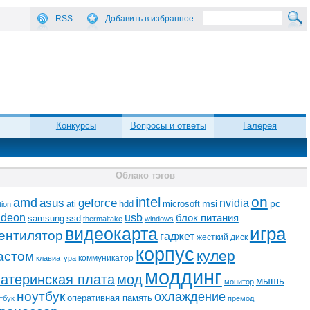
RSS
Добавить в избранное
Конкурсы
Вопросы и ответы
Галерея
Облако тэгов
on
intel
amd
asus
geforce
nvidia
ati
microsoft
msi
pc
hdd
tion
adeon
usb
блок питания
ssd
samsung
thermaltake
windows
видеокарта
игра
ентилятор
гаджет
жесткий диск
корпус
кулер
астом
коммуникатор
клавиатура
моддинг
атеринская плата
мод
мышь
монитор
ноутбук
охлаждение
оперативная память
тбук
премод