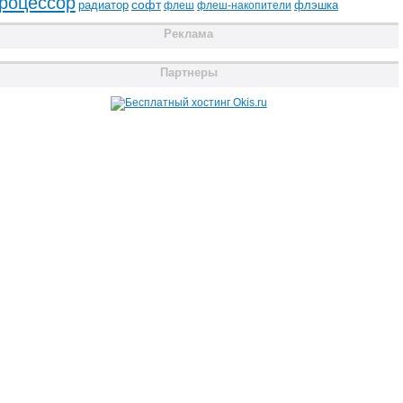
роцессор
радиатор
софт
флэшка
флеш
флеш-накопители
Реклама
Партнеры