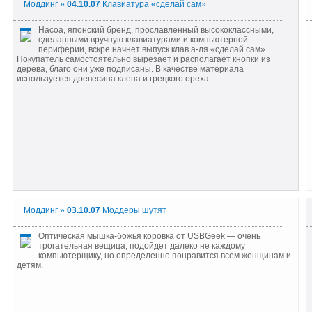
Моддинг »
04.10.07
Клавиатура «сделай сам»
Hacoa, японский бренд, прославленный высококлассными,
сделанными вручную клавиатурами и компьютерной
периферии, вскре начнет выпуск клав а-ля «сделай сам».
Покупатель самостоятельно вырезает и располагает кнопки из
дерева, благо они уже подписаны. В качестве материала
используется древесина клена и грецкого ореха.
Моддинг »
03.10.07
Моддеры шутят
Оптическая мышка-божья коровка от USBGeek — очень
трогательная вещица, подойдет далеко не каждому
компьютерщику, но определенно понравится всем женщинам и
детям.