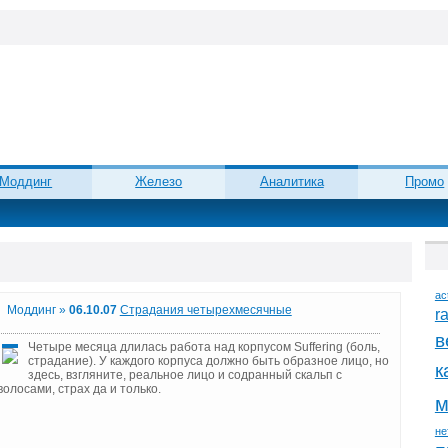
Моддинг
Железо
Аналитика
Промо
ac
Моддинг »
06.10.07
Страдания четырехмесячные
r
в
Четыре месяца длилась работа над корпусом Suffering (боль,
страдание). У каждого корпуса должно быть образное лицо, но
к
здесь, взгляните, реальное лицо и содранный скальп с
волосами, страх да и только.
м
не