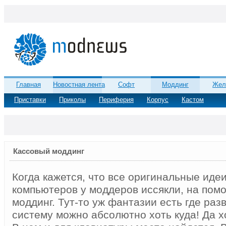
Главная
Новостная лента
Софт
Моддинг
Жел
Приставки
Приколы
Периферия
Корпус
Кастом
Кассовый моддинг
Когда кажется, что все оригинальные идеи
компьютеров у моддеров иссякли, на пом
моддинг. Тут-то уж фантазии есть где раз
систему можно абсолютно хоть куда! Да х