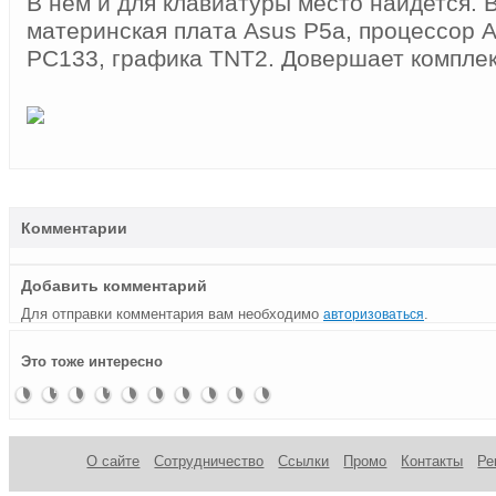
В нем и для клавиатуры место найдется. В
материнская плата Asus P5a, процессор
PC133, графика TNT2. Довершает комплект
Комментарии
Добавить комментарий
Для отправки комментария вам необходимо
.
авторизоваться
Кассовый
Моддинг
Моддинг
Моддинг
?l-Box-
Настенный
Моддинг
Как
Моддинг-
Скарабей
Это тоже интересно
моддинг
HTPC от
корпуса
корпуса…
Case —
моддинг
— ищем
голубь
сундук
Max
для сайта
а как
моддинг
компьютер
спонсора
сизокрылый
Erlandsson
перекосило-
маслом
то!
не
испортишь
О сайте
Сотрудничество
Ссылки
Промо
Контакты
Ре