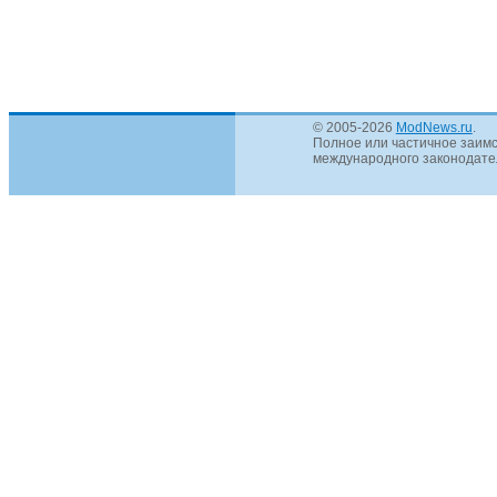
© 2005-2026
ModNews.ru
.
Полное или частичное заимс
международного законодател