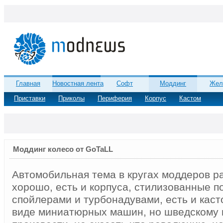
Главная
Новостная лента
Софт
Моддинг
Жел
Приставки
Приколы
Периферия
Корпус
Кастом
Моддинг колесо от GoTaLL
Автомобильная тема в кругах моддеров р
хорошо, есть и корпуса, стилизованные п
спойлерами и турбонадувами, есть и кас
виде миниатюрных машин, но шведскому 