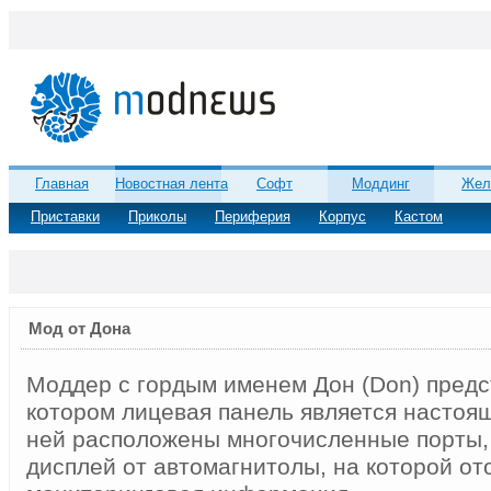
Главная
Новостная лента
Софт
Моддинг
Жел
Приставки
Приколы
Периферия
Корпус
Кастом
Мод от Дона
Моддер с гордым именем Дон (Don) предст
котором лицевая панель является настоя
ней расположены многочисленные порты,
дисплей от автомагнитолы, на которой от