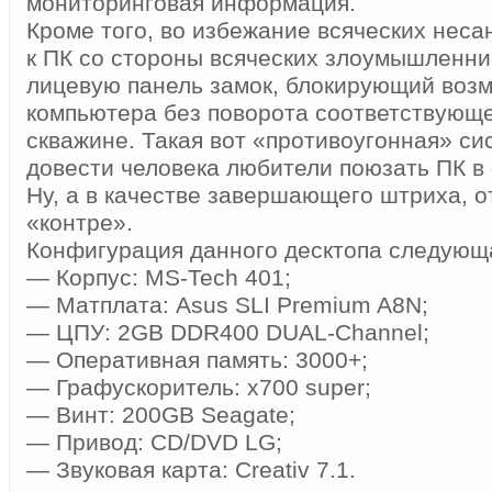
мониторинговая информация.
Кроме того, во избежание всяческих нес
к ПК со стороны всяческих злоумышленни
лицевую панель замок, блокирующий воз
компьютера без поворота соответствующе
скважине. Такая вот «противоугонная» сис
довести человека любители поюзать ПК в 
Ну, а в качестве завершающего штриха, о
«контре».
Конфигурация данного десктопа следующ
— Корпус: MS-Tech 401;
— Матплата: Asus SLI Premium A8N;
— ЦПУ: 2GB DDR400 DUAL-Channel;
— Оперативная память: 3000+;
— Графускоритель: x700 super;
— Винт: 200GB Seagate;
— Привод: CD/DVD LG;
— Звуковая карта: Creativ 7.1.