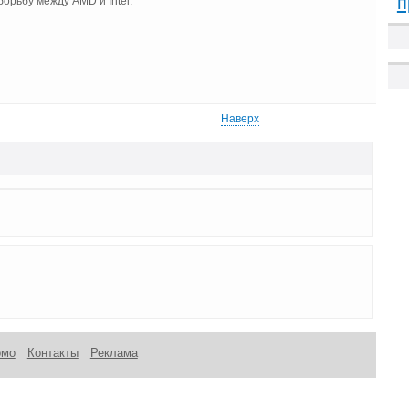
п
орьбу между AMD и Intel.
Наверх
омо
Контакты
Реклама