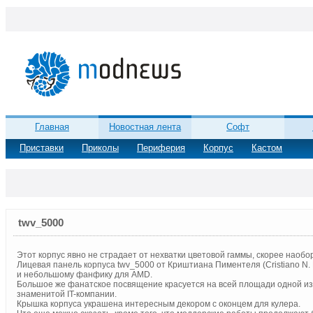
Главная
Новостная лента
Софт
Приставки
Приколы
Периферия
Корпус
Кастом
twv_5000
Этот корпус явно не страдает от нехватки цветовой гаммы, скорее наобо
Лицевая панель корпуса twv_5000 от Криштиана Пиментеля (Cristiano N. 
и небольшому фанфику для AMD.
Большое же фанатское посвящение красуется на всей площади одной из 
знаменитой IT-компании.
Крышка корпуса украшена интересным декором с оконцем для кулера.