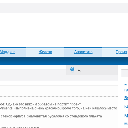
Моддинг
Железо
Аналитика
Промо
ac
r
в
рот. Однако это никоим образом не портит проект.
к
Pimentel) выполнена очень красочно, кроме того, на ней нашлось место
м
стенок корпуса: знаменитая русалочка со стендового плаката
не