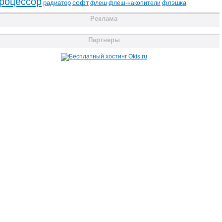
роцессор
радиатор
софт
флэшка
флеш
флеш-накопители
Реклама
Партнеры