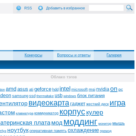
RSS
Добавить в избранное
Конкурсы
Вопросы и ответы
Галерея
Облако тэгов
on
intel
amd
asus
geforce
nvidia
ati
microsoft
msi
pc
hdd
tion
adeon
usb
блок питания
ssd
samsung
thermaltake
windows
видеокарта
игра
ентилятор
гаджет
жесткий диск
корпус
кулер
астом
коммуникатор
клавиатура
моддинг
атеринская плата
мод
мышь
монитор
ноутбук
охлаждение
оперативная память
тбук
премод