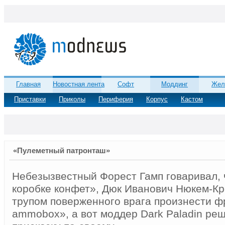
Главная
Новостная лента
Софт
Моддинг
Жел
Приставки
Приколы
Периферия
Корпус
Кастом
«Пулеметный патронташ»
Небезызвестный Форест Гамп говаривал, 
коробке конфет», Дюк Иванович Нюкем-Кр
трупом поверженного врага произнести фр
ammobox», а вот моддер Dark Paladin ре