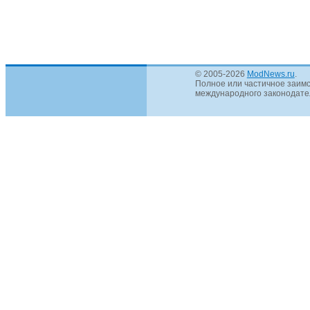
© 2005-2026
ModNews.ru
.
Полное или частичное заимс
международного законодател