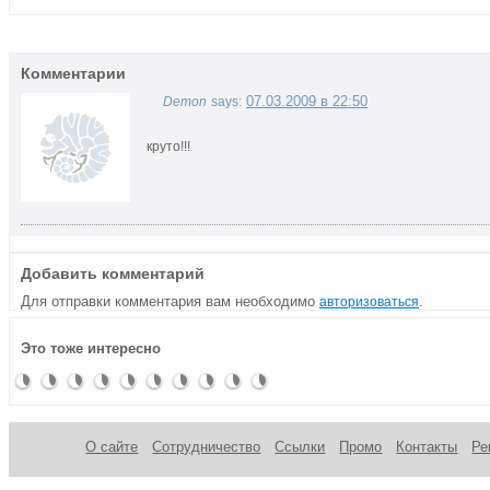
Комментарии
07.03.2009 в 22:50
Demon
says:
круто!!!
Добавить комментарий
Для отправки комментария вам необходимо
.
авторизоваться
Языки
Steel
Просто
Акриловые
Flame
Demoniq
Деревянный
Как вы
Трафарет
Аэрография
Это тоже интересно
моддинг-
Flame
красавец!
колонки
баребон
думаете,
пламени
пламени
пламени
сколько
стоит
самая
дорогая
мышь?
О сайте
Сотрудничество
Ссылки
Промо
Контакты
Ре