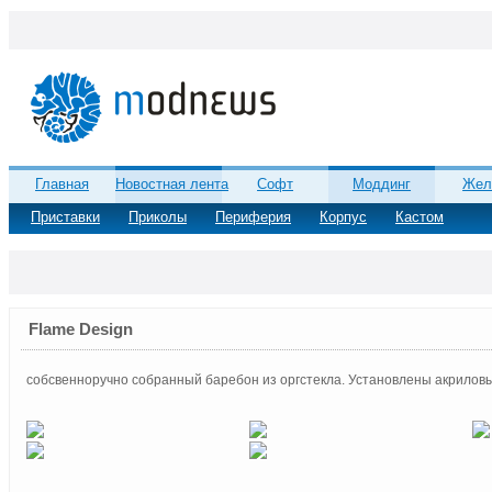
Главная
Новостная лента
Софт
Моддинг
Жел
Приставки
Приколы
Периферия
Корпус
Кастом
Flame Design
собсвенноручно собранный баребон из оргстекла. Установлены акрилов