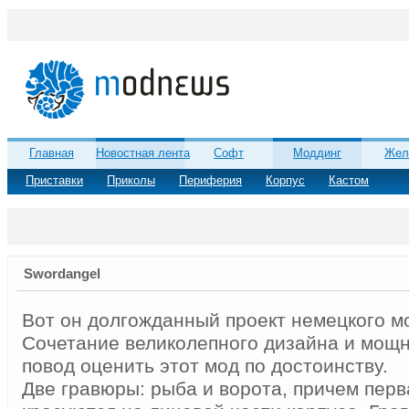
Главная
Новостная лента
Софт
Моддинг
Жел
Приставки
Приколы
Периферия
Корпус
Кастом
Swordangel
Вот он долгожданный проект немецкого мо
Сочетание великолепного дизайна и мощн
повод оценить этот мод по достоинству.
Две гравюры: рыба и ворота, причем перв