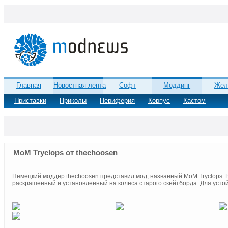
Главная
Новостная лента
Софт
Моддинг
Жел
Приставки
Приколы
Периферия
Корпус
Кастом
MoM Tryclops от thechoosen
Немецкий моддер thechoosen представил мод, названный MoM Tryclops. В 
раскрашенный и установленный на колёса старого скейтборда. Для устойч