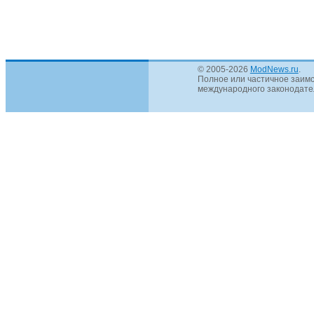
© 2005-2026
ModNews.ru
.
Полное или частичное заимс
международного законодател