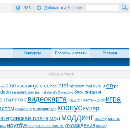
RSS
Добавить в избранное
Конкурсы
Вопросы и ответы
Галерея
Облако тэгов
on
intel
amd
asus
geforce
nvidia
ati
microsoft
msi
pc
hdd
tion
adeon
usb
блок питания
ssd
samsung
thermaltake
windows
видеокарта
игра
ентилятор
гаджет
жесткий диск
корпус
кулер
астом
коммуникатор
клавиатура
моддинг
атеринская плата
мод
мышь
монитор
ноутбук
охлаждение
оперативная память
тбук
премод