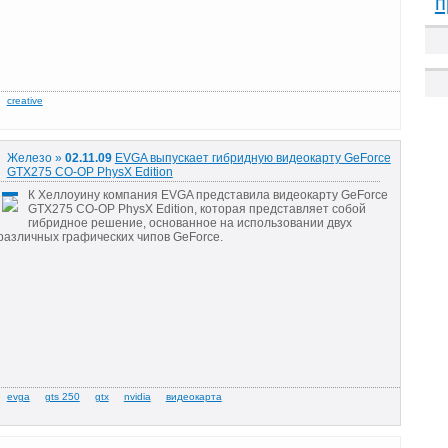
п
Железо »
02.11.09
EVGA выпускает гибридную видеокарту GeForce
GTX275 CO-OP PhysX Edition
К Хеллоуину компания EVGA представила видеокарту GeForce
GTX275 CO-OP PhysX Edition, которая представляет собой
гибридное решение, основанное на использовании двух
различных графических чипов GeForce.