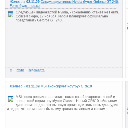
Железо »
02.11.09
Следующим чипом Nvidia будет Geforce GT 240,
Fermi будет позже
Следующей видеокартой Nvidia, к сожалению, станет не Fermi.
Совсем скоро, 17 ноября, Nvidia планирует официально
представить Geforce GT 240.
Железо »
01.11.09
MSI анонсирует ноутбук CR610
MSI снова решила напомнить нам о своей очаровательной и
элегантной серии ноутбуков Classic. Новый CR610 с большим
дисплеем предлагает высокую производительность для аудио
и видео, что не мешает быть ему красивым, легким и тонким.