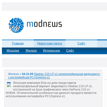
Главная
Новостная лента
Софт
Моддинг
Железо
Интересное
Софт
Железо »
04.11.09
Gladiac 210 LP x1 низкопрофильная видеокарта
с интерфейсом PCI-Express x1
Японская компания Elsa на днях представила
низкопрофильный вариант видеокарты Gladiac 210 LP x1,
построенной на базе графического чипа GeForce 210 от
NVIDIA. Отличительной особенностью данного продукта является
использование интерфейса PCI-Express x1.