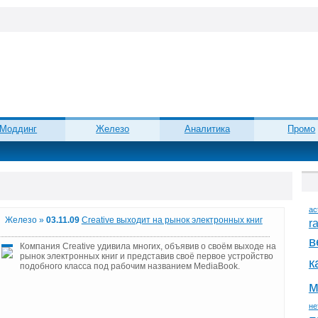
Моддинг
Железо
Аналитика
Промо
ac
Железо »
03.11.09
Creative выходит на рынок электронных книг
r
в
Компания Creative удивила многих, объявив о своём выходе на
рынок электронных книг и представив своё первое устройство
к
подобного класса под рабочим названием MediaBook.
м
не