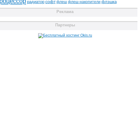
роцессор
радиатор
софт
флэшка
флеш
флеш-накопители
Реклама
Партнеры