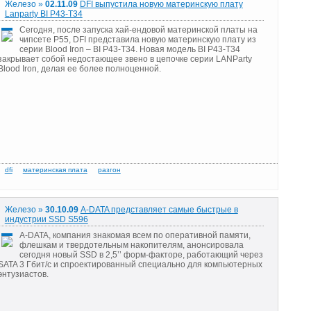
Железо »
02.11.09
DFI выпустила новую материнскую плату
Lanparty BI P43-T34
Сегодня, после запуска хай-ендовой материнской платы на
чипсете P55, DFI представила новую материнскую плату из
серии Blood Iron – BI P43-T34. Новая модель BI P43-T34
закрывает собой недостающее звено в цепочке серии LANParty
Blood Iron, делая ее более полноценной.
Железо »
30.10.09
A-DATA представляет самые быстрые в
индустрии SSD S596
A-DATA, компания знакомая всем по оперативной памяти,
флешкам и твердотельным накопителям, анонсировала
сегодня новый SSD в 2,5’’ форм-факторе, работающий через
SATA 3 Гбит/с и спроектированный специально для компьютерных
энтузиастов.