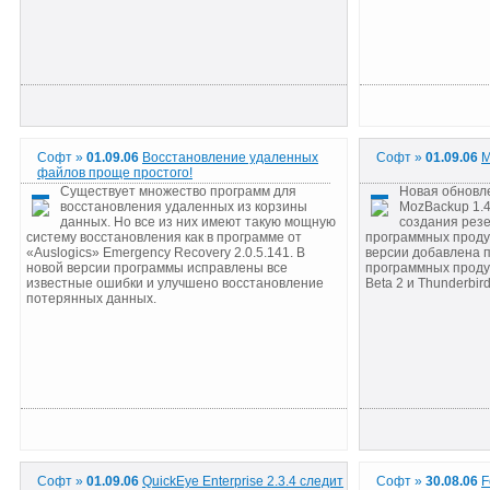
Софт »
01.09.06
Восстановление удаленных
Софт »
01.09.06
M
файлов проще простого!
Существует множество программ для
Новая обновл
восстановления удаленных из корзины
MozBackup 1.4
данных. Но все из них имеют такую мощную
создания рез
систему восстановления как в программе от
программных продук
«Auslogics» Emergency Recovery 2.0.5.141. В
версии добавлена 
новой версии программы исправлены все
программных продукт
известные ошибки и улучшено восстановление
Beta 2 и Thunderbird
потерянных данных.
Софт »
01.09.06
QuickEye Enterprise 2.3.4 следит
Софт »
30.08.06
F