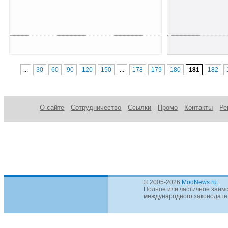
...
30
60
90
120
150
...
178
179
180
181
182
О сайте
Сотрудничество
Ссылки
Промо
Контакты
Ре
© 2005-2026
ModNews.ru
.
Полное или частичное заимс
международного законодател