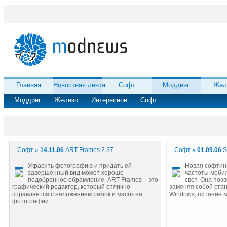
Главная
Новостная лента
Софт
Моддинг
Жел
Моддинг
Железо
Интересное
Софт
Софт »
14.11.06
ART Frames 2.37
Софт »
01.09.06
S
Украсить фотографию и придать ей
Новая софтин
завершенный вид может хорошо
частоты моби
подобранное обрамление. ART Frames – это
свет. Она поз
графический редактор, который отлично
заменяя собой ста
справляется с наложением рамок и масок на
Windows, питание 
фотографии.