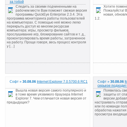
за тобой
Следить за своими подчиненными на
Хотите помен
рабочем месте Вам поможет свежая версия
Пожалуйста! В
программы QuickEye Enterprise 2.3.4. Эта
новая, обновл
программа мониторинга работы пользователей
1.2.
на компьютерах. С помощью неё можно легко
перекрыть доступ ко многим ресурсам
компьютера: игры, просмотр фильмов,
прослушивание игр, блокирование сайтов и т. д.,
проконтролировать время работы, затраченное
на работу. Проще говоря, весь процесс контроля
у […]
Софт »
30.08.06
Internet Explorer 7.0.5700.6 RC1
Софт »
30.08.06
M
серьезе подходит
Вышла новая версия самого популярного и
Появилась св
в тоже время уязвимого браузера Internet
защиты от спам
Explorer 7. Чем отличается новая версия от
версии добав
предыдущих?
настраивать отправ
или по команде пол
обработка нажатия 
просмотра входяще