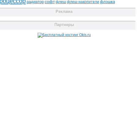
роцессор
радиатор
софт
флэшка
флеш
флеш-накопители
Реклама
Партнеры