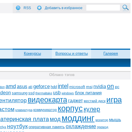
RSS
Добавить в избранное
Конкурсы
Вопросы и ответы
Галерея
Облако тэгов
on
intel
amd
asus
geforce
nvidia
ati
microsoft
msi
pc
hdd
tion
adeon
usb
блок питания
ssd
samsung
thermaltake
windows
видеокарта
игра
ентилятор
гаджет
жесткий диск
корпус
кулер
астом
коммуникатор
клавиатура
моддинг
атеринская плата
мод
мышь
монитор
ноутбук
охлаждение
оперативная память
тбук
премод