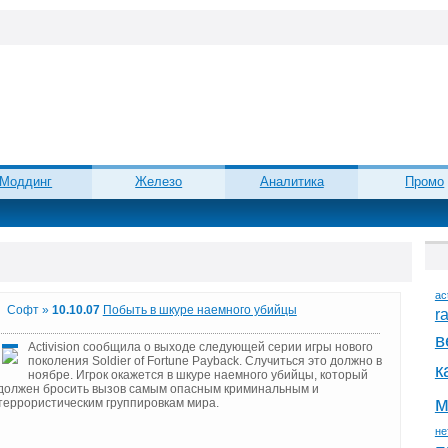
Моддинг
Железо
Аналитика
Промо
ac
Софт »
10.10.07
Побыть в шкуре наемного убийцы
r
в
Activision сообщила о выходе следующей серии игры нового
поколения Soldier of Fortune Payback. Случиться это должно в
к
ноябре. Игрок окажется в шкуре наемного убийцы, который
должен бросить вызов самым опасным криминальным и
м
террористическим группировкам мира.
не