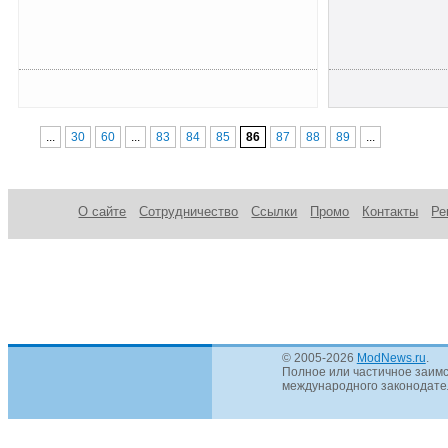
...
30
60
...
83
84
85
86
87
88
89
...
О сайте
Сотрудничество
Ссылки
Промо
Контакты
Ре
© 2005-2026
ModNews.ru
.
Полное или частичное заимс
международного законодател