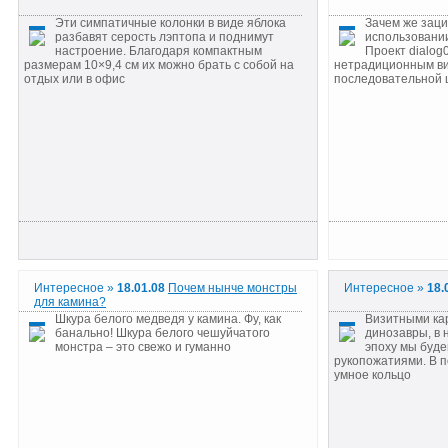
Эти симпатичные колонки в виде яблока
Зачем же зац
разбавят серость лэптопа и поднимут
использовани
настроение. Благодаря компактным
Проект dialog
размерам 10×9,4 см их можно брать с собой на
нетрадиционным в
отдых или в офис
последовательной
Интересное »
18.01.08
Почем нынче монстры
Интересное »
18.
для камина?
Шкура белого медведя у камина. Фу, как
Визитными ка
банально! Шкура белого чешуйчатого
динозавры, в
монстра – это свежо и гуманно
эпоху мы буд
рукопожатиями. В п
умное кольцо