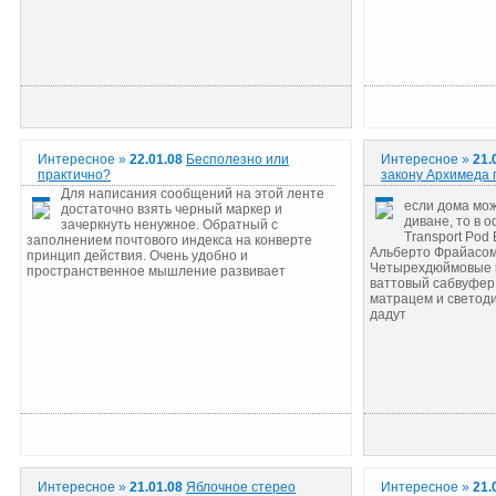
Интересное »
22.01.08
Бесполезно или
Интересное »
21.
практично?
закону Архимеда п
Для написания сообщений на этой ленте
если дома мож
достаточно взять черный маркер и
диване, то в 
зачеркнуть ненужное. Обратный с
Transport Pod
заполнением почтового индекса на конверте
Альберто Фрайасом (
принцип действия. Очень удобно и
Четырехдюймовые ко
пространственное мышление развивает
ваттовый сабвуфер
матрацем и светоди
дадут
Интересное »
21.01.08
Яблочное стерео
Интересное »
21.