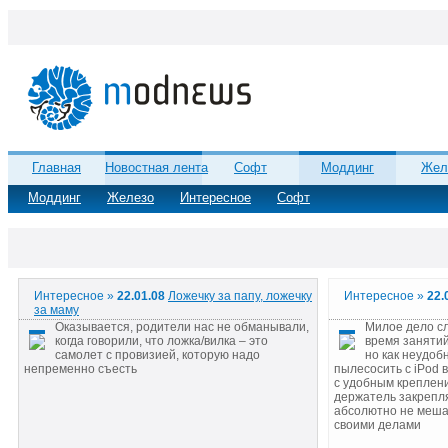
Главная
Новостная лента
Софт
Моддинг
Жел
Моддинг
Железо
Интересное
Софт
Интересное »
22.01.08
Ложечку за папу, ложечку
Интересное »
22.
за маму
Оказывается, родители нас не обманывали,
Милое дело с
когда говорили, что ложка/вилка – это
время занятий
самолет с провизией, которую надо
но как неудоб
непременно съесть
пылесосить с iPod 
с удобным креплен
держатель закрепля
абсолютно не меша
своими делами