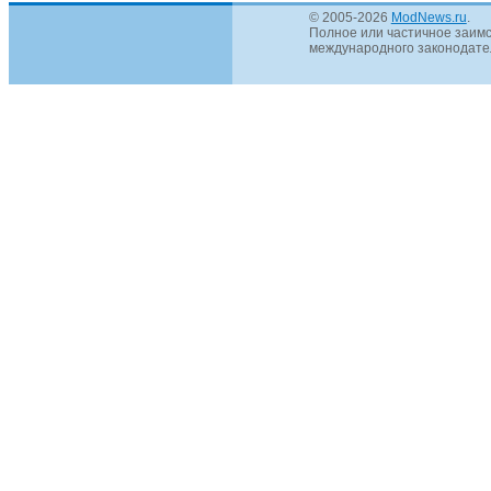
© 2005-2026
ModNews.ru
.
Полное или частичное заимс
международного законодател