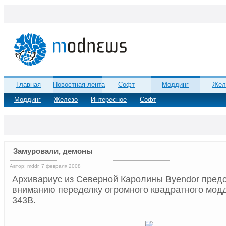
Главная
Новостная лента
Софт
Моддинг
Жел
Моддинг
Железо
Интересное
Софт
Замуровали, демоны
Автор: mddr, 7 февраля 2008
Архивариус из Северной Каролины Byendor пред
вниманию переделку огромного квадратного модди
343B.