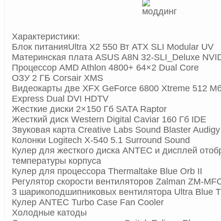
Характеристики:
Блок питанияUltra X2 550 Вт ATX SLI Modular UV
Материнская плата ASUS A8N 32-SLI_Deluxe NVID
Процессор AMD Athlon 4800+ 64×2 Dual Core
ОЗУ 2 ГБ Corsair XMS
Видеокарты две XFX GeForce 6800 Xtreme 512 M
Express Dual DVI HDTV
Жесткие диски 2×150 Гб SATA Raptor
Жесткий диск Western Digital Caviar 160 Гб IDE
Звуковая карта Creative Labs Sound Blaster Audigy
Колонки Logitech X-540 5.1 Surround Sound
Кулер для жесткого диска ANTEC и дисплей ото
температуры корпуса
Кулер для процессора Thermaltake Blue Orb II
Регулятор скорости вентиляторов Zalman ZM-MF
3 шарикоподшипниковых вентилятора Ultra Blue T
Кулер ANTEC Turbo Case Fan Cooler
Холодные катоды