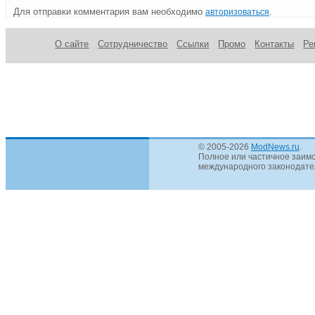
Для отправки комментария вам необходимо
.
авторизоваться
О сайте
Сотрудничество
Ссылки
Промо
Контакты
Ре
© 2005-2026
ModNews.ru
.
Полное или частичное заимс
международного законодател