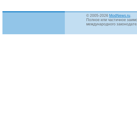
© 2005-2026
ModNews.ru
.
Полное или частичное заимс
международного законодател