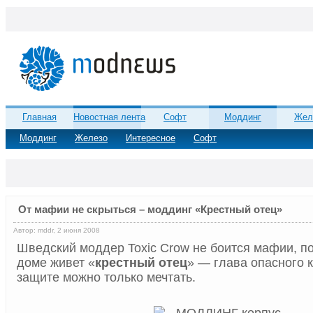
Главная
Новостная лента
Софт
Моддинг
Жел
Моддинг
Железо
Интересное
Софт
От мафии не скрыться – моддинг «Крестный отец»
Автор: mddr, 2 июня 2008
Шведский моддер Toxic Crow не боится мафии, по
доме живет «
крестный отец
» — глава опасного к
защите можно только мечтать.