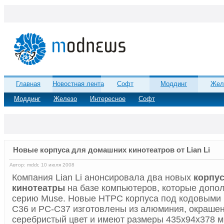
Главная
Новостная лента
Софт
Моддинг
Жел
Моддинг
Железо
Интересное
Софт
Новые корпуса для домашних кинотеатров от Lian Li
Автор: mddr, 10 июля 2008
Компания Lian Li анонсировала два новых
корпу
кинотеатры
на базе компьютеров, которые допо
серию Muse. Новые HTPC корпуса под кодовыми
C36 и PC-C37 изготовлены из алюминия, окраше
серебристый цвет и имеют размеры 435x94x378 м