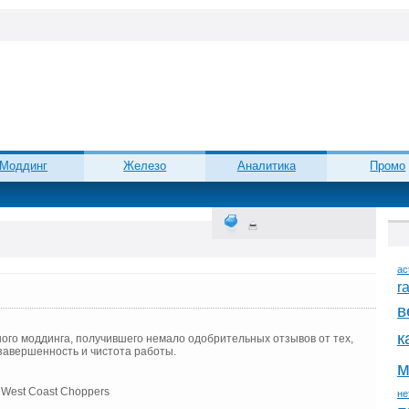
Моддинг
Железо
Аналитика
Промо
ac
r
в
к
ного моддинга, получившего немало одобрительных отзывов от тех,
завершенность и чистота работы.
м
не