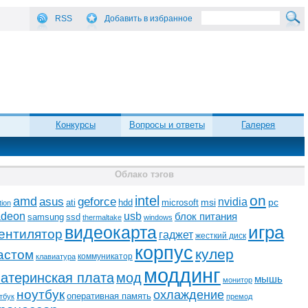
RSS
Добавить в избранное
Конкурсы
Вопросы и ответы
Галерея
Облако тэгов
on
intel
amd
asus
geforce
nvidia
ati
microsoft
msi
pc
hdd
tion
adeon
usb
блок питания
ssd
samsung
thermaltake
windows
видеокарта
игра
ентилятор
гаджет
жесткий диск
корпус
кулер
астом
коммуникатор
клавиатура
моддинг
атеринская плата
мод
мышь
монитор
ноутбук
охлаждение
оперативная память
тбук
премод