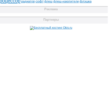
роцессор
радиатор
софт
флэшка
флеш
флеш-накопители
Реклама
Партнеры