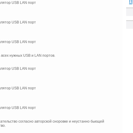
п
всех нужных USB и LAN портов.
шательство согласно авторской сноровке и неустанно бьющей
тво.