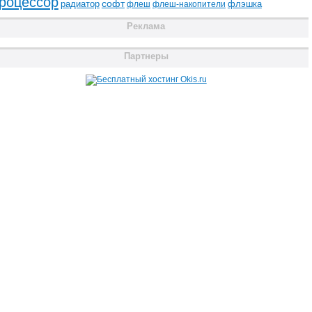
роцессор
радиатор
софт
флэшка
флеш
флеш-накопители
Реклама
Партнеры