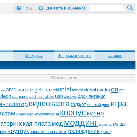
RSS
Добавить в избранное
Конкурсы
Вопросы и ответы
Галерея
Облако тэгов
on
intel
amd
asus
geforce
nvidia
ati
microsoft
msi
pc
hdd
tion
adeon
usb
блок питания
ssd
samsung
thermaltake
windows
видеокарта
игра
ентилятор
гаджет
жесткий диск
корпус
кулер
астом
коммуникатор
клавиатура
моддинг
атеринская плата
мод
мышь
монитор
ноутбук
охлаждение
оперативная память
тбук
премод