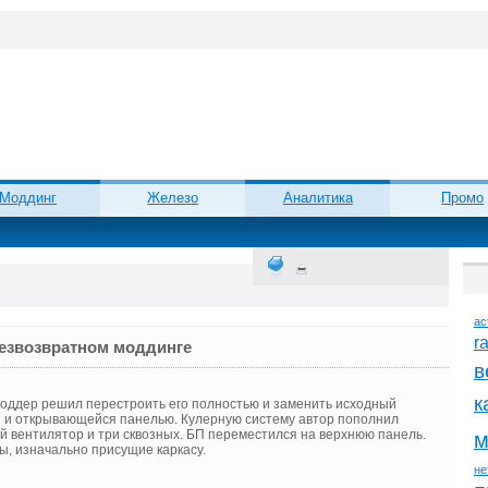
Моддинг
Железо
Аналитика
Промо
ac
r
безвозвратном моддинге
в
к
моддер решил перестроить его полностью и заменить исходный
 и открывающейся панелью. Кулерную систему автор пополнил
 вентилятор и три сквозных. БП переместился на верхнюю панель.
м
ы, изначально присущие каркасу.
не