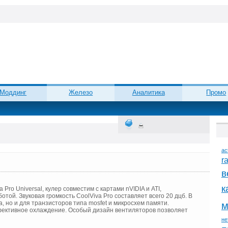
Моддинг
Железо
Аналитика
Промо
ac
r
в
к
Pro Universal, кулер совместим с картами nVIDIA и ATI,
ой. Звуковая громкость CoolViva Pro составляет всего 20 дцб. В
, но и для транзисторов типа mosfet и микросхем памяти.
м
ективное охлаждение. Особый дизайн вентиляторов позволяет
не