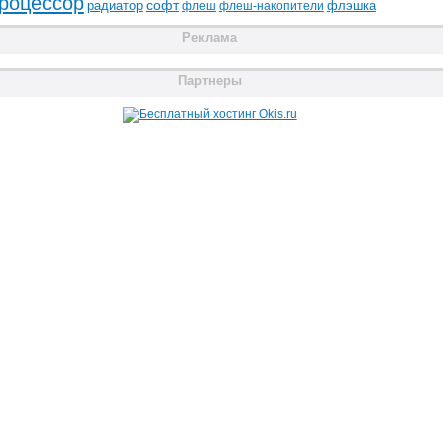
роцессор
радиатор
софт
флэшка
флеш
флеш-накопители
Реклама
Партнеры