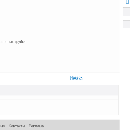
п
епловых трубки
Наверх
омо
Контакты
Реклама