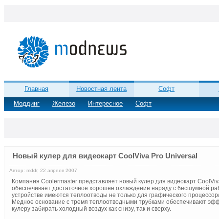
Главная
Новостная лента
Софт
Моддинг
Железо
Интересное
Софт
Новый кулер для видеокарт CoolViva Pro Universal
Автор: mddr, 22 апреля 2007
Компания Coolermaster представляет новый кулер для видеокарт CoolViva 
обеспечивает достаточное хорошее охлаждение наряду с бесшумной работ
устройстве имеются теплоотводы не только для графического процессора
Медное основание с тремя теплоотводными трубками обеспечивают эфф
кулеру забирать холодный воздух как снизу, так и сверху.