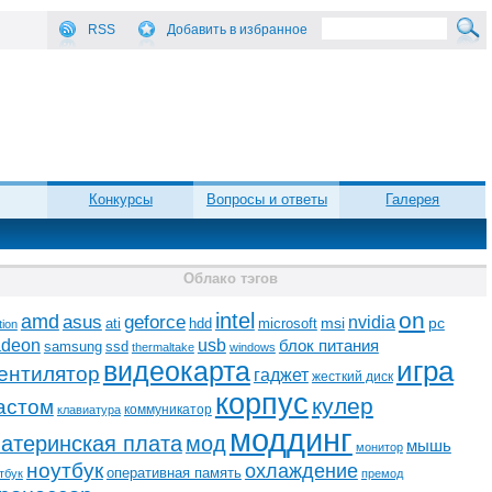
RSS
Добавить в избранное
Конкурсы
Вопросы и ответы
Галерея
Облако тэгов
on
intel
amd
asus
geforce
nvidia
ati
microsoft
msi
pc
hdd
tion
adeon
usb
блок питания
ssd
samsung
thermaltake
windows
видеокарта
игра
ентилятор
гаджет
жесткий диск
корпус
кулер
астом
коммуникатор
клавиатура
моддинг
атеринская плата
мод
мышь
монитор
ноутбук
охлаждение
оперативная память
тбук
премод