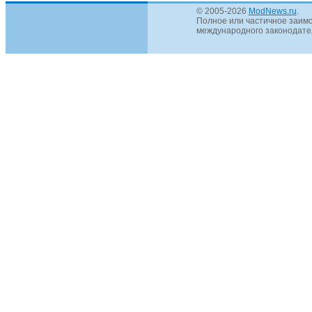
© 2005-2026
ModNews.ru
.
Полное или частичное заимс
международного законодател