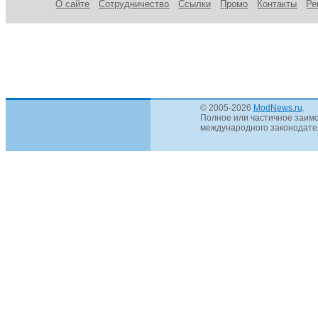
О сайте
Сотрудничество
Ссылки
Промо
Контакты
Ре
© 2005-2026
ModNews.ru
.
Полное или частичное заимс
международного законодател