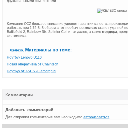
двухканальными комплектами.
Компания OCZ большое внимание уделяет гарантии качества производи
работать при 1,75 В. В общем, этот необычное
железо
станет удачной п
Battlefield 2, Rainbow Six, Splinter Cell и так далее, а также
моддера
, пре
системника.
. Материалы по теме:
Железо
Ноутбук Lenovo U110
Новая оперативка от Chaintech
Ноутбук от ASUS и Lamorghini
Комментарии
Добавить комментарий
Для отправки комментария вам необходимо
.
авторизоваться