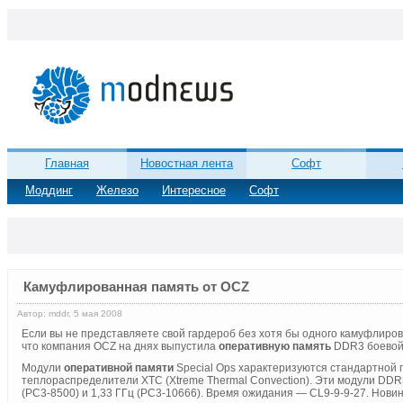
Главная
Новостная лента
Софт
Моддинг
Железо
Интересное
Софт
Камуфлированная память от OCZ
Автор: mddr, 5 мая 2008
Если вы не представляете свой гардероб без хотя бы одного камуфлиров
что компания OCZ на днях выпустила
оперативную память
DDR3 боевой р
Модули
оперативной памяти
Special Ops характеризуются стандартной
теплораспределители XTC (Xtreme Thermal Convection). Эти модули DD
(PC3-8500) и 1,33 ГГц (PC3-10666). Время ожидания — CL9-9-9-27. Нови