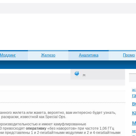
Моддинг
Железо
Аналитика
Промо
ac
r
в
к
анного жилета или жакета, вероятно, вам интересно будет узнать,
аскраски, известной как Special Ops.
м
 производительностью и имеют камуфлированные
R3 превосходят
оперативку
«без наворотов» при частоте 1,06 ГГц
не
нки представлены 1 и 2-гигабайтными модулями и 2 и 4-гигабайтными