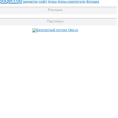
роцессор
радиатор
софт
флэшка
флеш
флеш-накопители
Реклама
Партнеры