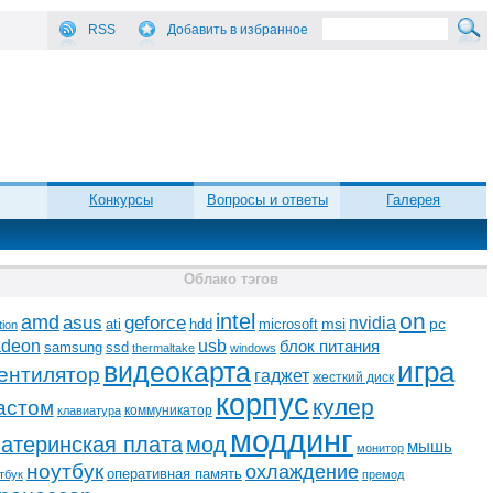
RSS
Добавить в избранное
Конкурсы
Вопросы и ответы
Галерея
Облако тэгов
on
intel
amd
asus
geforce
nvidia
ati
microsoft
msi
pc
hdd
tion
adeon
usb
блок питания
ssd
samsung
thermaltake
windows
видеокарта
игра
ентилятор
гаджет
жесткий диск
корпус
кулер
астом
коммуникатор
клавиатура
моддинг
атеринская плата
мод
мышь
монитор
ноутбук
охлаждение
оперативная память
тбук
премод