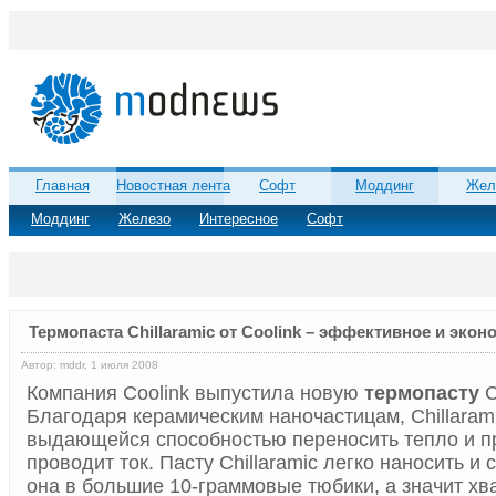
Главная
Новостная лента
Софт
Моддинг
Жел
Моддинг
Железо
Интересное
Софт
Термопаста Chillaramic от Coolink – эффективное и эко
Автор: mddr, 1 июля 2008
Компания Coolink выпустила новую
термопасту
C
Благодаря керамическим наночастицам, Chillaram
выдающейся способностью переносить тепло и п
проводит ток. Пасту Chillaramic легко наносить и
она в большие 10-граммовые тюбики, а значит хв