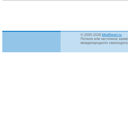
© 2005-2026
ModNews.ru
.
Полное или частичное заимс
международного законодател