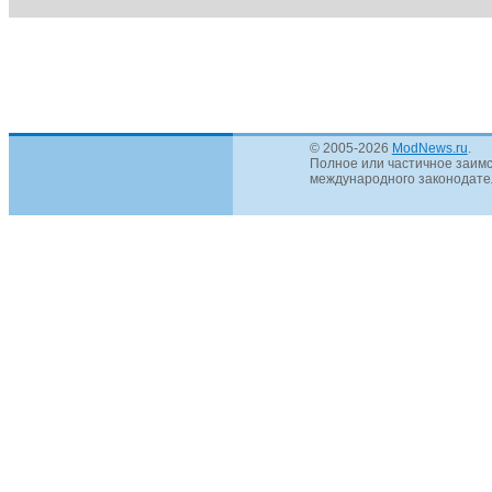
© 2005-2026
ModNews.ru
.
Полное или частичное заимс
международного законодател