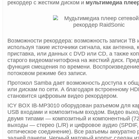
рекордер c жестким диском и
мультимедиа плее
Возможности рекордера: возможность записи ТВ 
используя такие источники сигнала, как антенна, 
приставка, или данных с DVD или CD, а также ко
старого видеомагнитофона на жесткий диск. Пре
функция смещения по времени. Воспроизведение
потоковом режиме без записи.
Протокол Samba дает возможность доступа к об
или дискам по сети. А благодаря встроенному H
становится цифровым видео рекордером.
ICY BOX IB-MP3010 оборудован разъемом для кар
USB входами и композитным входом. Видео вых
двумя типами — композитный и компонентный (720
выходы — стерео (L/R) и цифровое аудио (SPDIF,
оптическое соединение). Все разъемы аккуратно
задней панели. Черный матовый корпус сделан и