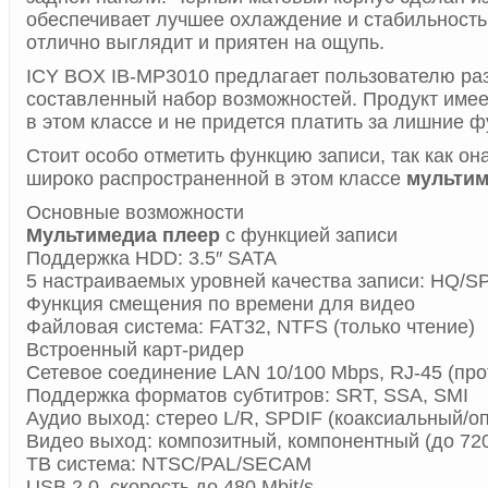
обеспечивает лучшее охлаждение и стабильность
отлично выглядит и приятен на ощупь.
ICY BOX IB-MP3010 предлагает пользователю ра
составленный набор возможностей. Продукт имее
в этом классе и не придется платить за лишние ф
Стоит особо отметить функцию записи, так как он
широко распространенной в этом классе
мультим
Основные возможности
Мультимедиа плеер
с функцией записи
Поддержка HDD: 3.5″ SATA
5 настраиваемых уровней качества записи: HQ/S
Функция смещения по времени для видео
Файловая система: FAT32, NTFS (только чтение)
Встроенный карт-ридер
Сетевое соединение LAN 10/100 Mbps, RJ-45 (пр
Поддержка форматов субтитров: SRT, SSA, SMI
Аудио выход: стерео L/R, SPDIF (коаксиальный/о
Видео выход: композитный, компонентный (до 720
ТВ система: NTSC/PAL/SECAM
USB 2.0, скорость до 480 Mbit/s