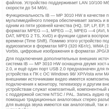
файлов. Устройство поддерживает LAN 10/100 Мб/
скорости до 54 Мб/с.
Функциональность IB — MP 3010 HW в качестве 
мультимедийного плеера обеспечивает запись и 
одним из пяти уровней качества (HQ, SP, LP, EP, 
форматах MPEG —1, MPEG —2, MPEG —4 (AVI, M
DAT, MPEG 2 TS, XviD) и функции сдвига воспрои
времени (Time Shift). Помимо этого устройство п
аудиозаписи в форматах MP3 (320 КБт/с), WMA (1
Vorbis, цифровые изображения в форматах JPG/
Для подключения дополнительных внешних исто
система IB — MP 3010 HW оснащена двумя хост
2.0, и ещё один порт USB 2.0 предназначен для 
устройства к ПК с ОС Windows 98/ XP/Vista или M
внешними источниками видео имеется композитн
подключения к монитору, телевизору и другим в
устройствам служат композитный, компонентный
с поддержкой систем NTSC / PAL. Запись аудио п
помощью традиционных аналоговых стерео разъём
для вывода звука имеются как аналоговый, так 