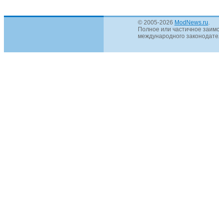
© 2005-2026
ModNews.ru
.
Полное или частичное заимс
международного законодател