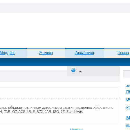
Моддинг
Железо
Аналитика
Промо
ac
r
в
к
ватор обладает отличным алгоритмом сжатия, позволяя эффективно
H, TAR, GZ, ACE, UUE, BZ2, JAR, ISO, 7Z, Z archives.
м
не
Наверх