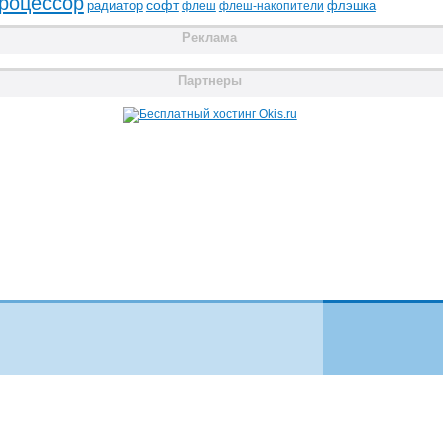
роцессор
радиатор
софт
флэшка
флеш
флеш-накопители
Реклама
Партнеры