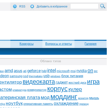
RSS
Добавить в избранное
Конкурсы
Вопросы и ответы
Галерея
Облако тэгов
on
intel
amd
asus
geforce
nvidia
ati
microsoft
msi
pc
hdd
tion
adeon
usb
блок питания
ssd
samsung
thermaltake
windows
видеокарта
игра
ентилятор
гаджет
жесткий диск
корпус
кулер
астом
коммуникатор
клавиатура
моддинг
атеринская плата
мод
мышь
монитор
ноутбук
охлаждение
оперативная память
тбук
премод