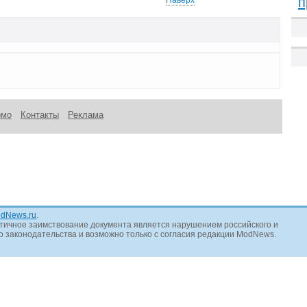
п
омо
Контакты
Реклама
dNews.ru
.
тичное заимствование документа является нарушением российского и
 законодательства и возможно только с согласия редакции ModNews.