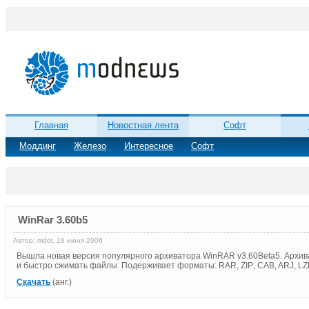
Главная
Новостная лента
Софт
Моддинг
Железо
Интересное
Софт
WinRar 3.60b5
Автор: mddr, 19 июня 2006
Вышла новая версия популярного архиватора
WinRAR
v
3.60
Beta
5. Архи
и быстро сжимать файлы. Подерживает форматы:
RAR
,
ZIP
, CAB, ARJ, LZ
Скачать
(анг.)