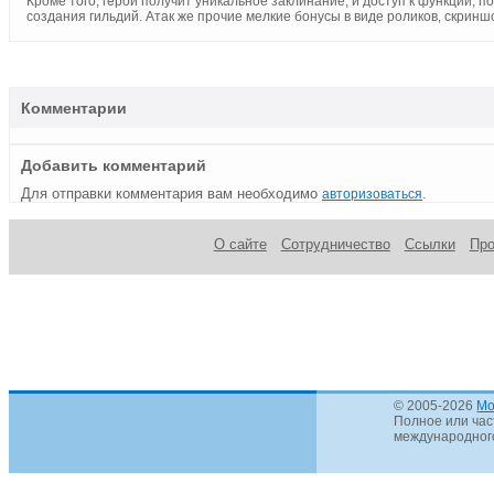
Кроме того, герой получит уникальное заклинание, и доступ к функции,
создания гильдий. Атак же прочие мелкие бонусы в виде роликов, скринш
Комментарии
Добавить комментарий
Для отправки комментария вам необходимо
.
авторизоваться
О сайте
Сотрудничество
Ссылки
Пр
© 2005-2026
Mo
Полное или час
международного