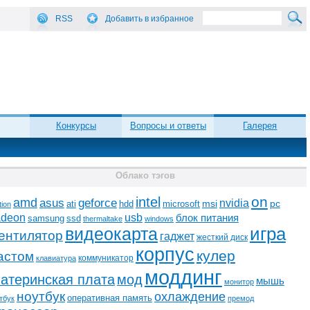
RSS
Добавить в избранное
Конкурсы
Вопросы и ответы
Галерея
Облако тэгов
on
intel
amd
asus
geforce
nvidia
ati
microsoft
msi
pc
hdd
tion
adeon
usb
блок питания
ssd
samsung
thermaltake
windows
видеокарта
игра
ентилятор
гаджет
жесткий диск
корпус
кулер
астом
коммуникатор
клавиатура
моддинг
атеринская плата
мод
мышь
монитор
ноутбук
охлаждение
оперативная память
тбук
премод