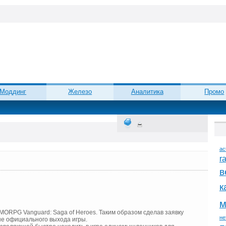
Моддинг
Железо
Аналитика
Промо
ac
r
в
к
м
MORPG Vanguard: Saga of Heroes. Таким образом сделав заявку
не
ше официального выхода игры.