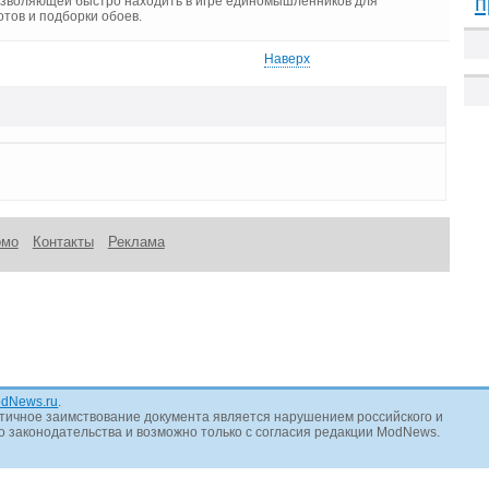
п
 позволяющей быстро находить в игре единомышленников для
отов и подборки обоев.
Наверх
омо
Контакты
Реклама
dNews.ru
.
тичное заимствование документа является нарушением российского и
 законодательства и возможно только с согласия редакции ModNews.