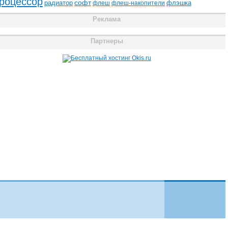
роцессор
радиатор
софт
флэшка
флеш
флеш-накопители
Реклама
Партнеры