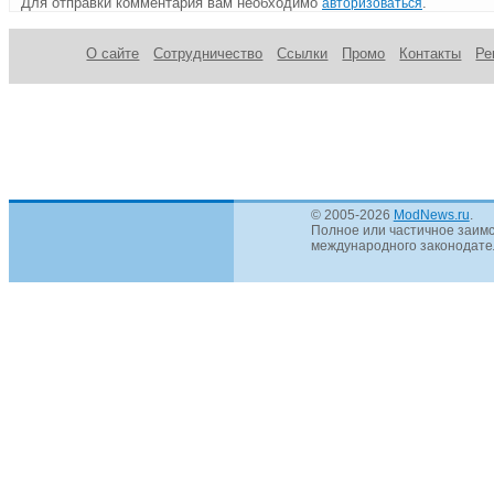
Для отправки комментария вам необходимо
.
авторизоваться
О сайте
Сотрудничество
Ссылки
Промо
Контакты
Ре
© 2005-2026
ModNews.ru
.
Полное или частичное заимс
международного законодател