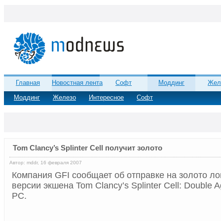
Главная
Новостная лента
Софт
Моддинг
Жел
Моддинг
Железо
Интересное
Софт
Tom Clancy’s Splinter Cell получит золото
Автор: mddr, 16 февраля 2007
Компания GFI сообщает об отправке на золото л
версии экшена Tom Clancy’s Splinter Cell: Double 
РС.