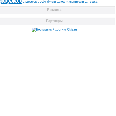
роцессор
радиатор
софт
флэшка
флеш
флеш-накопители
Реклама
Партнеры