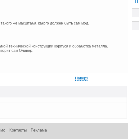
п
такого же масштаба, какого должен быть сам мод.
амой технической конструкции корпуса и обработка металла.
оворит сам Оливер.
Наверх
омо
Контакты
Реклама