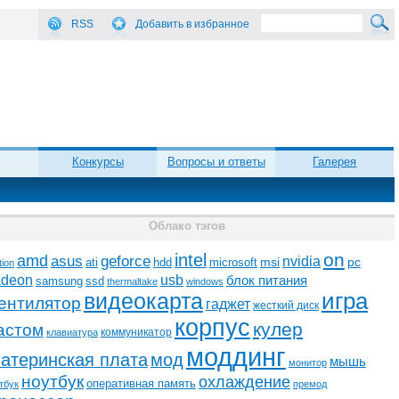
RSS
Добавить в избранное
Конкурсы
Вопросы и ответы
Галерея
Облако тэгов
on
intel
amd
asus
geforce
nvidia
ati
microsoft
msi
pc
hdd
tion
adeon
usb
блок питания
ssd
samsung
thermaltake
windows
видеокарта
игра
ентилятор
гаджет
жесткий диск
корпус
кулер
астом
коммуникатор
клавиатура
моддинг
атеринская плата
мод
мышь
монитор
ноутбук
охлаждение
оперативная память
тбук
премод