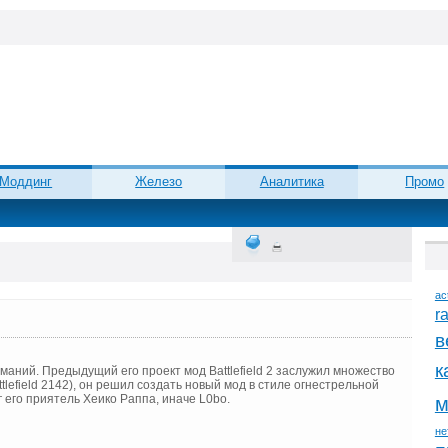
Моддинг
Железо
Аналитика
Промо
ac
r
в
к
рманий. Предыдущий его проект мод Battlefield 2 заслужил множество
lefield 2142), он решил создать новый мод в стиле огнестрельной
г его приятель Хеико Раппа, иначе L0bo.
м
не