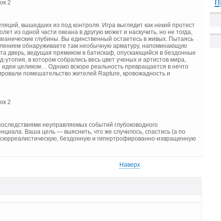
п
ляций, вышедших из под контроля. Игра выглядит как некий протест
лет из одной части океана в другую может и наскучить, но не тогда,
океанические глубины. Вы единственный остаетесь в живых. Пытаясь
ивлением обнаруживаете там необычную арматуру, напоминающую
ыта дверь, ведущая прямиком в батискаф, опускающийся в бездонные
утопия, в котором собрались весь цвет ученых и артистов мира,
и идеи целиком… Однако вскоре реальность превращается в нечто
ировали помешательство жителей Rapture, кровожадность и
ми последствиями неуправляемых событий глубоководного
нциала. Ваша цель — выяснить, что же случилось, спастись (а по
эту сюрреалистическую, бездонную и гипертрофированно-извращенную
Наверх