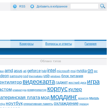
RSS
Добавить в избранное
Конкурсы
Вопросы и ответы
Галерея
Облако тэгов
on
intel
amd
asus
geforce
nvidia
ati
microsoft
msi
pc
hdd
tion
adeon
usb
блок питания
ssd
samsung
thermaltake
windows
видеокарта
игра
ентилятор
гаджет
жесткий диск
корпус
кулер
астом
коммуникатор
клавиатура
моддинг
атеринская плата
мод
мышь
монитор
ноутбук
охлаждение
оперативная память
тбук
премод