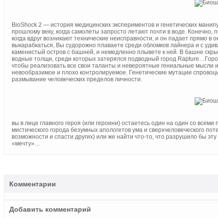
BioShock 2 — история медицинских экспериментов и генетических манипу
прошлому веку, когда самолеты запросто летают почти в воде. Конечно, по
когда вдруг возникают технические неисправности, и он падает прямо в 
выкарабкаться, Вы судорожно плаваете среди обломков лайнера и с уд
каменистый остров с башней, и немедленно плывете к ней. В башне скр
водные толщи, среди которых затерялся подводный город Rapture…Город-
чтобы реализовать все свои таланты и невероятные гениальные мысли 
невообразимое и плохо контролируемое. Генетические мутации спровоц
размывание человеческих пределов личности.
вы в лице главного героя (или героини) остаетесь один на один со все
мистического города безумных апологетов ума и сверхчеловеческого поте
возможности и спасти других) или же найти что-то, что разрушило бы 
«мечту»…
Комментарии
Добавить комментарий