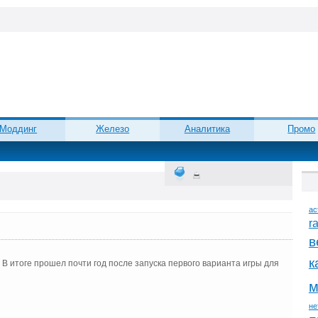
Моддинг
Железо
Аналитика
Промо
ac
r
в
к
 В итоге прошел почти год после запуска первого варианта игры для
м
не