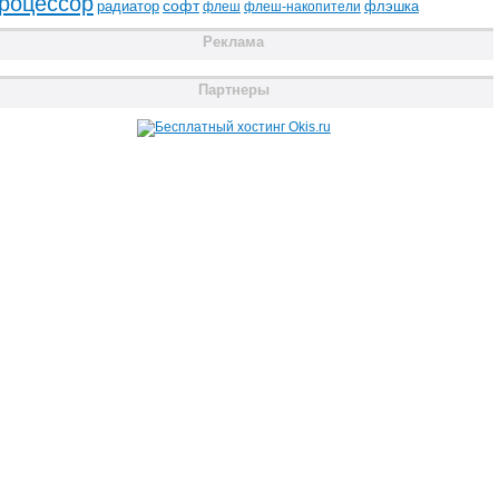
роцессор
радиатор
софт
флэшка
флеш
флеш-накопители
Реклама
Партнеры