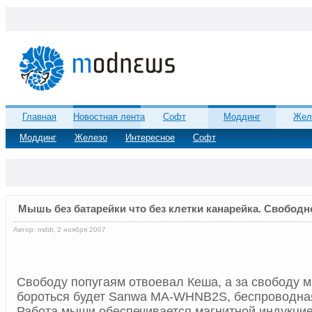
Главная
Новостная лента
Софт
Моддинг
Жел
Моддинг
Железо
Интересное
Софт
Мышь без батарейки что без клетки канарейка. Свободн
Автор: mddr, 2 ноября 2007
Свободу попугаям отвоевал Кеша, а за свободу 
бороться будет Sanwa MA-WHNB2S, беспроводная
Работа мыши обеспечивается магнитной индукцие