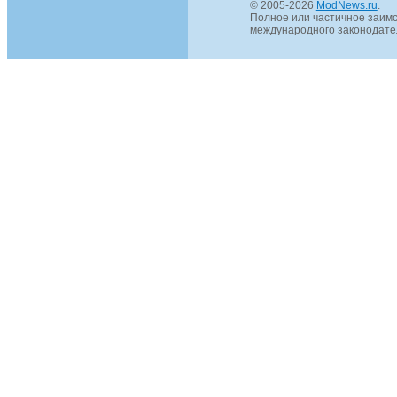
© 2005-2026
ModNews.ru
.
Полное или частичное заимс
международного законодател