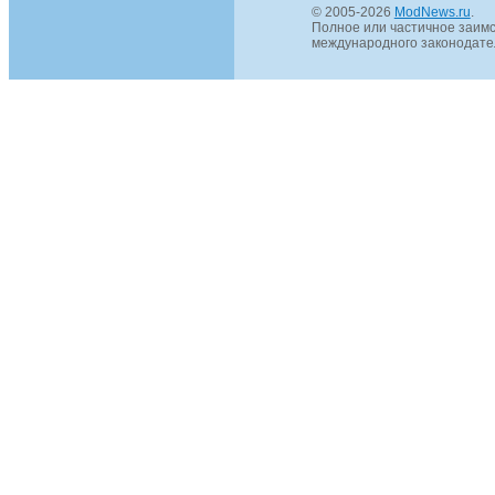
© 2005-2026
ModNews.ru
.
Полное или частичное заимс
международного законодател