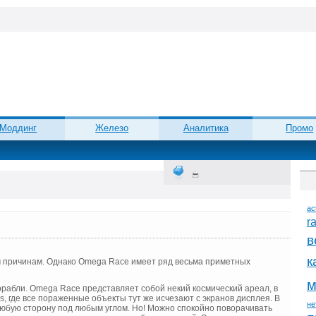
Моддинг
Железо
Аналитика
Промо
ac
r
в
к
ым причинам. Однако Omega Race имеет ряд весьма приметных
м
корабли. Omega Race представляет собой некий космический ареал, в
ds, где все пораженные объекты тут же исчезают с экранов дисплея. В
не
юбую сторону под любым углом. Но! Можно спокойно поворачивать