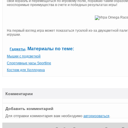
свой корабль и перемещаться по игровому полю, поражаю таким образом
неоспоримые преимущества в счете и победных результатах игры!
На первый взгляд игра может показаться тусклой из-за двухцветной пал
игрушки.
. Материалы по теме:
Гаджеты
Мышки с подсветкой
Спортивные часы Sportline
Костюм для Хеллоуина
Комментарии
Добавить комментарий
Для отправки комментария вам необходимо
.
авторизоваться