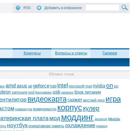
RSS
Добавить в избранное
Конкурсы
Вопросы и ответы
Галерея
Облако тэгов
on
intel
amd
asus
geforce
nvidia
ati
microsoft
msi
pc
hdd
tion
adeon
usb
блок питания
ssd
samsung
thermaltake
windows
видеокарта
игра
ентилятор
гаджет
жесткий диск
корпус
кулер
астом
коммуникатор
клавиатура
моддинг
атеринская плата
мод
мышь
монитор
ноутбук
охлаждение
оперативная память
тбук
премод