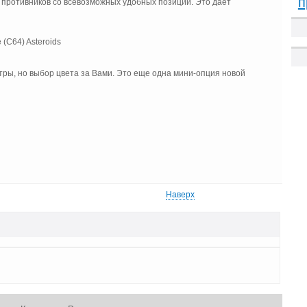
п
 противников со всевозможных удобных позиций. Это дает
итры, но выбор цвета за Вами. Это еще одна мини-опция новой
Наверх