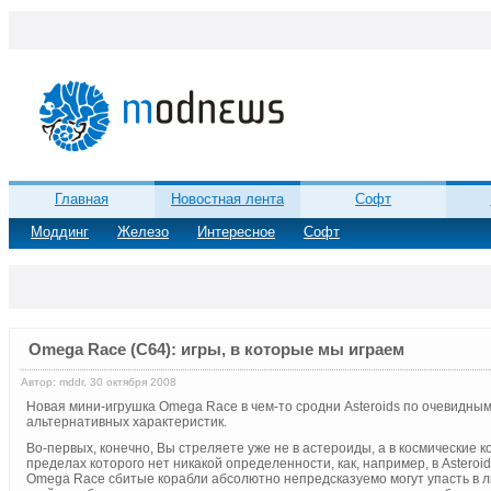
Главная
Новостная лента
Софт
Моддинг
Железо
Интересное
Софт
Omega Race (C64): игры, в которые мы играем
Автор: mddr, 30 октября 2008
Новая мини-игрушка Omega Race в чем-то сродни Asteroids по очевидн
альтернативных характеристик.
Во-первых, конечно, Вы стреляете уже не в астероиды, а в космические 
пределах которого нет никакой определенности, как, например, в Asteroi
Omega Race сбитые корабли абсолютно непредсказуемо могут упасть в л