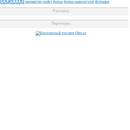
роцессор
радиатор
софт
флэшка
флеш
флеш-накопители
Реклама
Партнеры