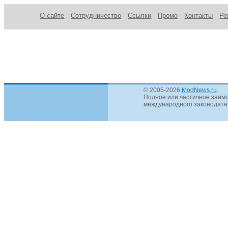
О сайте
Сотрудничество
Ссылки
Промо
Контакты
Ре
© 2005-2026
ModNews.ru
.
Полное или частичное заимс
международного законодател