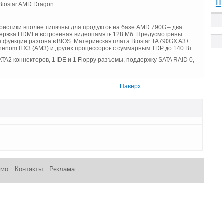
п
ристики вполне типичны для продуктов на базе AMD 790G – два
оддержка HDMI и встроенная видеопамять 128 Мб. Предусмотрены
функции разгона в BIOS. Материнская плата Biostar TA790GX A3+
enom II X3 (AM3) и других процессоров с суммарным TDP до 140 Вт.
TA2 коннекторов, 1 IDE и 1 Floppy разъемы, поддержку SATA RAID 0,
Наверх
омо
Контакты
Реклама