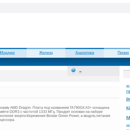
Моддинг
Железо
Аналитика
Промо
ac
r
в
к
атформу AMD Dragon. Плата под названием TA790GX A3+ оснащена
мяти DDR3 с частотой 1333 МГц. Продукт основан на наборе
ология энергосбережения Biostar Green Power, а модуль питания
м
оцессора.
не