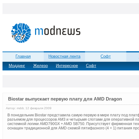
Главная
Новостная лента
Софт
Моддинг
Железо
Интересное
Софт
Biostar выпускает первую плату для AMD Dragon
Автор: mddr, 12 февраля 2009
В понедельник Biostar представила самую первую в мире плату под пл
разъемом для процессоров AM3 и четырьмя слотами для оперативной па
системной логики AMD790GX + AMD SB750. Присутствует фирменная техн
оснащен традиционной для AMD схемой пятифазного (4 + 1) питания пр