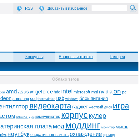
RSS
Добавить в избранное
Конкурсы
Вопросы и ответы
Галерея
Облако тэгов
on
intel
amd
asus
geforce
nvidia
ati
microsoft
msi
pc
hdd
tion
adeon
usb
блок питания
ssd
samsung
thermaltake
windows
видеокарта
игра
ентилятор
гаджет
жесткий диск
корпус
кулер
астом
коммуникатор
клавиатура
моддинг
атеринская плата
мод
мышь
монитор
ноутбук
охлаждение
оперативная память
тбук
премод