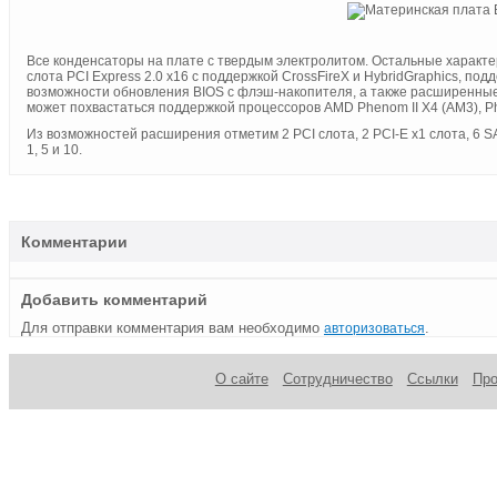
Все конденсаторы на плате с твердым электролитом. Остальные характе
слота PCI Express 2.0 x16 с поддержкой CrossFireX и HybridGraphics, п
возможности обновления BIOS с флэш-накопителя, а также расширенные 
может похвастаться поддержкой процессоров AMD Phenom II X4 (AM3), Ph
Из возможностей расширения отметим 2 PCI слота, 2 PCI-E x1 слота, 6 SA
1, 5 и 10.
Комментарии
Добавить комментарий
Для отправки комментария вам необходимо
.
авторизоваться
О сайте
Сотрудничество
Ссылки
Пр