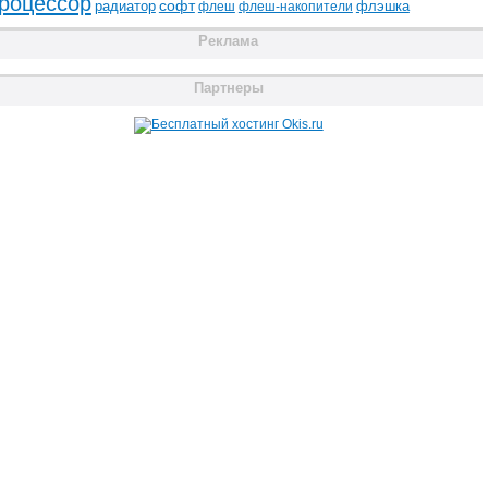
роцессор
радиатор
софт
флэшка
флеш
флеш-накопители
Реклама
Партнеры