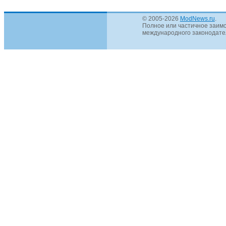
© 2005-2026
ModNews.ru
.
Полное или частичное заимс
международного законодател