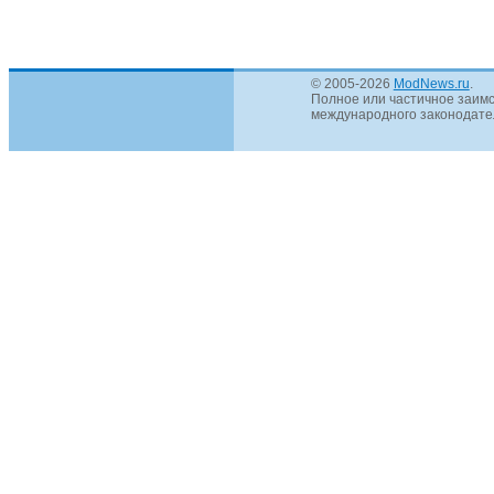
© 2005-2026
ModNews.ru
.
Полное или частичное заимс
международного законодател