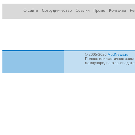
О сайте
Сотрудничество
Ссылки
Промо
Контакты
Ре
© 2005-2026
ModNews.ru
.
Полное или частичное заимс
международного законодател