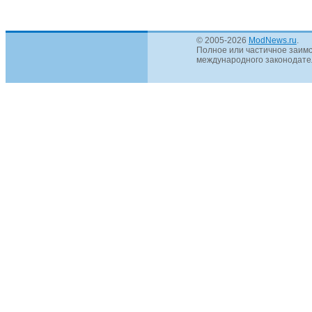
© 2005-2026
ModNews.ru
.
Полное или частичное заимс
международного законодател