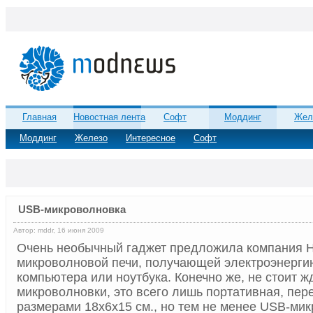
Главная
Новостная лента
Софт
Моддинг
Жел
Моддинг
Железо
Интересное
Софт
USB-микроволновка
Автор: mddr, 16 июня 2009
Очень необычный гаджет предложила компания H
микроволновой печи, получающей электроэнерги
компьютера или ноутбука. Конечно же, не стоит 
микроволновки, это всего лишь портативная, пер
размерами 18х6х15 см., но тем не менее USB-ми