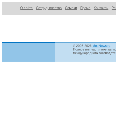
О сайте
Сотрудничество
Ссылки
Промо
Контакты
Ре
© 2005-2026
ModNews.ru
.
Полное или частичное заимс
международного законодател