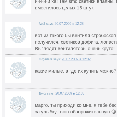
и-и-и-и ха! Там smd светики впаяны,
вместилось целых 15 штук
20.07.2009 в 12:28
NK5
says:
вот из такого бы вентиля стробоско
получился, светиков дофига, лопаст
Выглядят вентиляторы очень круто!
20.07.2009 в 12:32
mrgalleta
says:
какие милые, а где их купить можно?
20.07.2009 в 12:33
Emix
says:
марго, ты приходи ко мне, я тебе бе
за улыбку твою обворожительную 😉