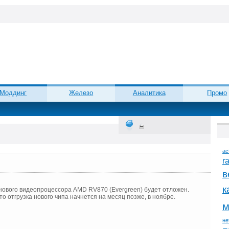
Моддинг
Железо
Аналитика
Промо
ac
r
в
к
д нового видеопроцессора AMD RV870 (Evergreen) будет отложен.
о отгрузка нового чипа начнется на месяц позже, в ноябре.
м
не