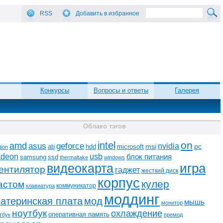
RSS
Добавить в избранное
Конкурсы
Вопросы и ответы
Галерея
Облако тэгов
on
intel
amd
asus
geforce
nvidia
ati
microsoft
msi
pc
hdd
tion
adeon
usb
блок питания
ssd
samsung
thermaltake
windows
видеокарта
игра
ентилятор
гаджет
жесткий диск
корпус
кулер
астом
коммуникатор
клавиатура
моддинг
атеринская плата
мод
мышь
монитор
ноутбук
охлаждение
оперативная память
тбук
премод