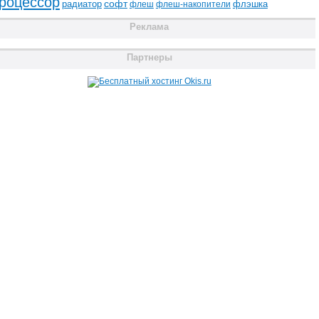
роцессор
радиатор
софт
флэшка
флеш
флеш-накопители
Реклама
Партнеры