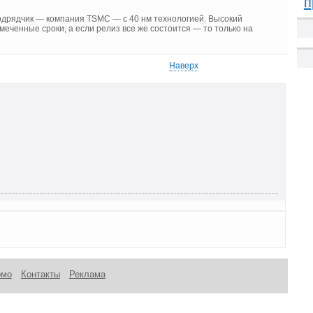
п
подрядчик — компания TSMC — с 40 нм технологией. Высокий
меченные сроки, а если релиз все же состоится — то только на
Наверх
омо
Контакты
Реклама